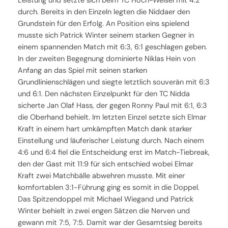
Leistung und setzte sich beim TC Hoch-Weisel mit 4:2
durch. Bereits in den Einzeln legten die Niddaer den
Grundstein für den Erfolg. An Position eins spielend
musste sich Patrick Winter seinem starken Gegner in
einem spannenden Match mit 6:3, 6:1 geschlagen geben.
In der zweiten Begegnung dominierte Niklas Hein von
Anfang an das Spiel mit seinen starken
Grundlinienschlägen und siegte letztlich souverän mit 6:3
und 6:1. Den nächsten Einzelpunkt für den TC Nidda
sicherte Jan Olaf Hass, der gegen Ronny Paul mit 6:1, 6:3
die Oberhand behielt. Im letzten Einzel setzte sich Elmar
Kraft in einem hart umkämpften Match dank starker
Einstellung und läuferischer Leistung durch. Nach einem
4:6 und 6:4 fiel die Entscheidung erst im Match-Tiebreak,
den der Gast mit 11:9 für sich entschied wobei Elmar
Kraft zwei Matchbälle abwehren musste. Mit einer
komfortablen 3:1-Führung ging es somit in die Doppel.
Das Spitzendoppel mit Michael Wiegand und Patrick
Winter behielt in zwei engen Sätzen die Nerven und
gewann mit 7:5, 7:5. Damit war der Gesamtsieg bereits