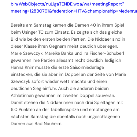
bin/WebObjects/nuLigaTENDE.woa/wa/meetingReport?
meeting=12880791&federation=HTV&championship=Medenr
Bereits am Samstag kamen die Damen 40 in ihrem Spiel
beim Usinger TC zum Einsatz. Es zeigte sich das gleiche
Bild wie beiden ersten beiden Partien. Die Niddaer sind in
dieser Klasse ihren Gegnern meist deutlich überlegen.
Marie Szewczyk, Mareike Banka und Ira Fischer-Schüberl
gewannen ihre Partien allesamt recht deutlich, lediglich
Hanna Knirr musste die erste Saisonniederlage
einstecken, die sie aber im Doppel an der Seite von Marie
Szewczyk sofort wieder wett machte und einen
deutlichen Sieg einfuhr. Auch die anderen beiden
Athletinnen gewannen im zweiten Doppel souverän.
Damit stehen die Niddaerinnen nach drei Spieltagen mit
6:0 Punkten an der Tabellenspitze und empfangen am
nächsten Samstag die ebenfalls noch ungeschlagenen
Damen aus Bad Nauheim.