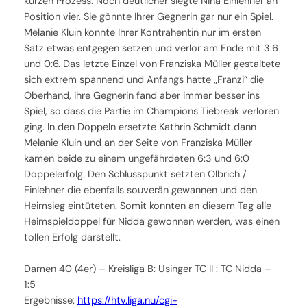
kurzen Prozess. Noch deutlicher siegte Nina Einlehner an
Position vier. Sie gönnte Ihrer Gegnerin gar nur ein Spiel.
Melanie Kluin konnte Ihrer Kontrahentin nur im ersten
Satz etwas entgegen setzen und verlor am Ende mit 3:6
und 0:6. Das letzte Einzel von Franziska Müller gestaltete
sich extrem spannend und Anfangs hatte „Franzi“ die
Oberhand, ihre Gegnerin fand aber immer besser ins
Spiel, so dass die Partie im Champions Tiebreak verloren
ging. In den Doppeln ersetzte Kathrin Schmidt dann
Melanie Kluin und an der Seite von Franziska Müller
kamen beide zu einem ungefährdeten 6:3 und 6:0
Doppelerfolg. Den Schlusspunkt setzten Olbrich /
Einlehner die ebenfalls souverän gewannen und den
Heimsieg eintüteten. Somit konnten an diesem Tag alle
Heimspieldoppel für Nidda gewonnen werden, was einen
tollen Erfolg darstellt.
Damen 40 (4er) – Kreisliga B: Usinger TC II : TC Nidda –
1:5
Ergebnisse:
https://htv.liga.nu/cgi-