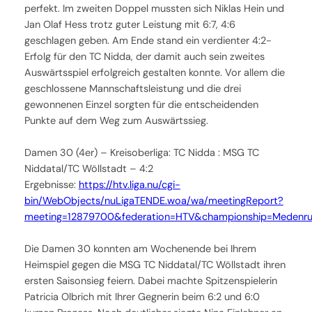
perfekt. Im zweiten Doppel mussten sich Niklas Hein und
Jan Olaf Hess trotz guter Leistung mit 6:7, 4:6
geschlagen geben. Am Ende stand ein verdienter 4:2-
Erfolg für den TC Nidda, der damit auch sein zweites
Auswärtsspiel erfolgreich gestalten konnte. Vor allem die
geschlossene Mannschaftsleistung und die drei
gewonnenen Einzel sorgten für die entscheidenden
Punkte auf dem Weg zum Auswärtssieg.
Damen 30 (4er) – Kreisoberliga: TC Nidda : MSG TC
Niddatal/TC Wöllstadt – 4:2
Ergebnisse:
https://htv.liga.nu/cgi-
bin/WebObjects/nuLigaTENDE.woa/wa/meetingReport?
meeting=12879700&federation=HTV&championship=Medenr
Die Damen 30 konnten am Wochenende bei Ihrem
Heimspiel gegen die MSG TC Niddatal/TC Wöllstadt ihren
ersten Saisonsieg feiern. Dabei machte Spitzenspielerin
Patricia Olbrich mit Ihrer Gegnerin beim 6:2 und 6:0