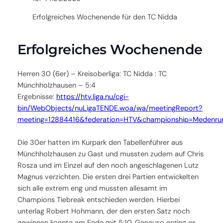
Erfolgreiches Wochenende für den TC Nidda
Erfolgreiches Wochenende
Herren 30 (6er) – Kreisoberliga: TC Nidda : TC
Münchholzhausen – 5:4
Ergebnisse:
https://htv.liga.nu/cgi-
bin/WebObjects/nuLigaTENDE.woa/wa/meetingReport?
meeting=12884416&federation=HTV&championship=Medenr
Die 30er hatten im Kurpark den Tabellenführer aus
Münchholzhausen zu Gast und mussten zudem auf Chris
Rosza und im Einzel auf den noch angeschlagenen Lutz
Magnus verzichten. Die ersten drei Partien entwickelten
sich alle extrem eng und mussten allesamt im
Champions Tiebreak entschieden werden. Hierbei
unterlag Robert Hohmann, der den ersten Satz noch
gewinnen konnte am Ende mit 5:10. Genauso erging es