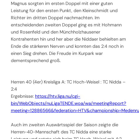
Magnus sorgten im ersten Doppel mit einer guten
Leistung für den ersten Punkt, den Kleinschmidt und
Richter im dritten Doppel nachmachten. Im
entscheidenden zweiten Doppel ging es mit Hohmann
und Rosenfeld und den Münchholzhausener
Kontrahenten hin und her aber die Niddaer behielten am
Ende die stärkeren Nerven und konnten das 2:4 noch in
einen Sieg drehen. Die Freude im Kurpark war
dementsprechend groß.
Herren 40 (4er) Kreisliga A: TC Hoch-Weisel : TC Nidda –
2:4
Ergebnisse:
https://htv.liga.nu/cgi-
bin/WebObjects/nuLigaTENDE.woa/wa/meetingReport?
meeting=12886566&federation=HTV&championship=Medenr
Auch im zweiten Auswärtsspiel der Saison zeigte die
Herren-40-Mannschaft des TC Nidda eine starke